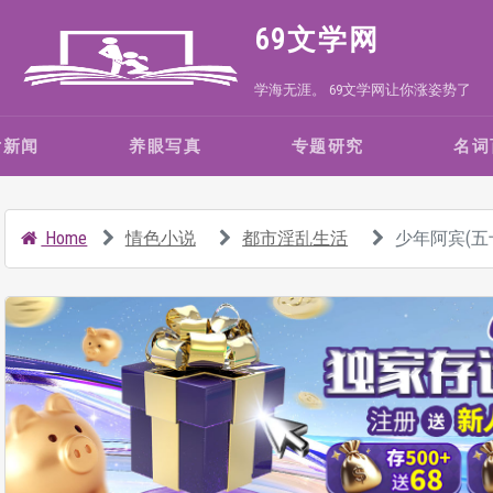
69文学网
学海无涯。 69文学网让你涨姿势了
女新闻
养眼写真
专题研究
名词
Home
情色小说
都市淫乱生活
少年阿宾(五