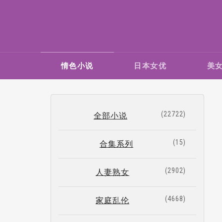
情色小说
日本女优
美
22722
全部小说
15
合集系列
2902
人妻熟女
4668
家庭乱伦