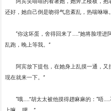
阿宾笑嘻嘻的看著她，她奔上楼板，抱著
还好，她自己倒是吻得气息紊乱，热喘咻咻
“你这坏蛋，舍得回来了……”她将脸埋进
乱跑，晚上等我。”
阿宾放下提包，在她身上乱摸一通，又捏
现在就来一下。”
“哦……”胡太太被他摸得趐麻麻的：“唔……
上嘛……嗯……”