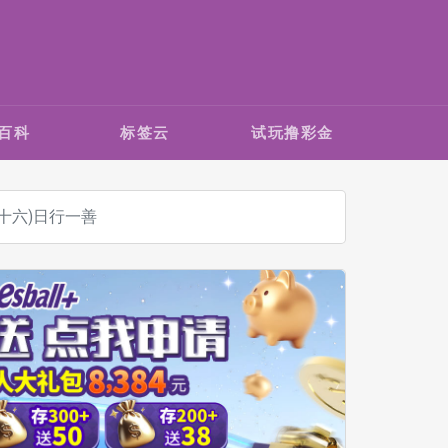
百科
标签云
试玩撸彩金
十六)日行一善