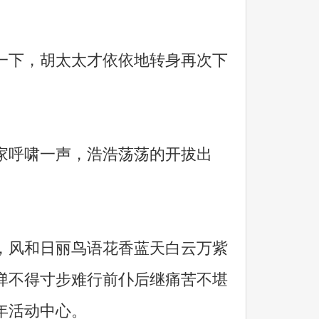
下，胡太太才依依地转身再次下
呼啸一声，浩浩荡荡的开拔出
风和日丽鸟语花香蓝天白云万紫
弹不得寸步难行前仆后继痛苦不堪
年活动中心。