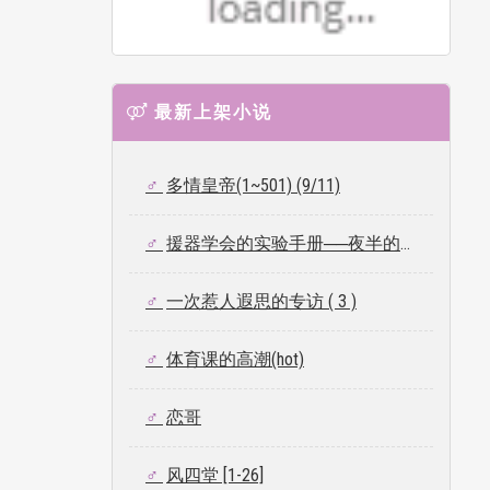
最新上架小说
多情皇帝(1~501) (9/11)
援器学会的实验手册──夜半的破戒者
一次惹人遐思的专访 ( 3 )
体育课的高潮(hot)
恋哥
风四堂 [1-26]