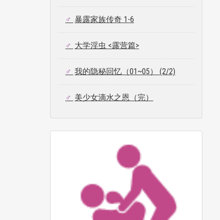
暴露家族传奇 1-6
大学淫虫 <露营篇>
我的隐秘回忆（01~05） (2/2)
美少女滴水之恩（完）