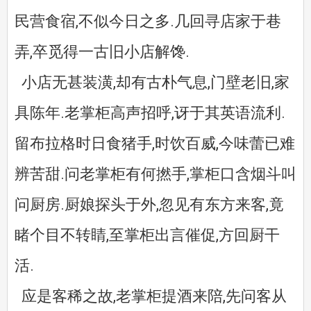
民营食宿,不似今日之多.几回寻店家于巷
弄,卒觅得一古旧小店解馋.
小店无甚装潢,却有古朴气息,门壁老旧,家
具陈年.老掌柜高声招呼,讶于其英语流利.
留布拉格时日食猪手,时饮百威,今味蕾已难
辨苦甜.问老掌柜有何撚手,掌柜口含烟斗叫
问厨房.厨娘探头于外,忽见有东方来客,竟
睹个目不转睛,至掌柜出言催促,方回厨干
活.
应是客稀之故,老掌柜提酒来陪,先问客从