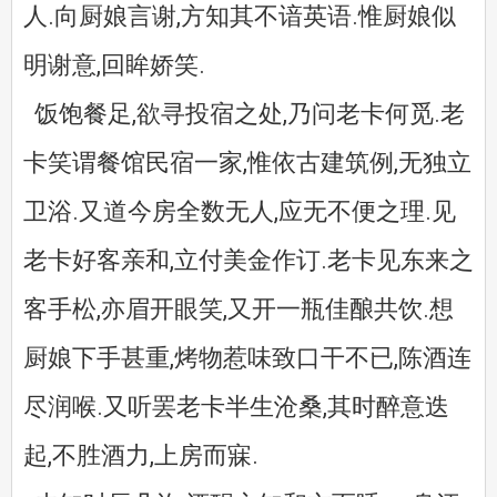
人.向厨娘言谢,方知其不谙英语.惟厨娘似
明谢意,回眸娇笑.
饭饱餐足,欲寻投宿之处,乃问老卡何觅.老
卡笑谓餐馆民宿一家,惟依古建筑例,无独立
卫浴.又道今房全数无人,应无不便之理.见
老卡好客亲和,立付美金作订.老卡见东来之
客手松,亦眉开眼笑,又开一瓶佳酿共饮.想
厨娘下手甚重,烤物惹味致口干不已,陈酒连
尽润喉.又听罢老卡半生沧桑,其时醉意迭
起,不胜酒力,上房而寐.