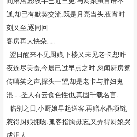
间淋浴,想夜半已近三更.与厨娘虽言语不
通,却已有默契交流.既是月亮当头,夜宵时
刻又至,逐同回
客房再大快朵……
翌日醒来不见厨娘,下楼又未见老卡,想昨
夜连尽美食,今晨已过早点之时.忽闻厨房竟
传嘻笑之声,探头一望,却是老卡与胖妇鬼
混……圣人有云食色性也,真固千载名言.
临别之日,小厨娘早起送客,再赠水晶项链,
惹得厨娘拥吻.孤客指胸毋忘,又弄得厨娘哭
成泪人.