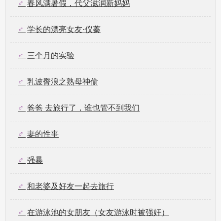
春风满暑假，代父滋润新妈妈
学长的漂亮女友-仪蓁
三个月的实验
乳波臀浪之熟母神偷
爸爸 去旅行了，谁也管不到我们
妻的性事
强暴
和老婆及好友一起去旅行
在游泳池的女朋友（女友游泳时被强奸）