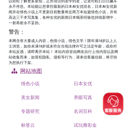
以轻松了解更多新知，正所谓活到老学到老，让老司机们日日飙车
永不停息。本站能让您掌控最新的日本AV女优排名，日本AV女优新
闻并在情色小说上不更新目前数量将近两万本短篇情色小说，并有
高达三千本写真集，各种女优的新闻日本喝茶经验也持续新增中，
一射再射永不妥协。
警告：
本网含有大量成人内容，色情小说，情色文学！限年满18岁以上人
士浏览，如你未满18岁或未符合当地法律许可之法定年龄，或你对
本站反感，请即离开本站！ 本站内容皆由网友自行上传内容以及网
站收集而来，如冒犯隐私、侵权等行为，请来信客服信箱，将尽快
为您执行下架。
网站地图
情色小说
日本女优
美女新闻
养眼写真
专题研究
名词百科
标签云
试玩撸彩金