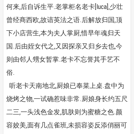
何来,后自诉生平.老掌柜名老卡[luca],少壮
曾经商西欧,故谙英法之语.后解放归国,顶
下小店营生,本为夫人掌厨,惜早年魂归天
国.后由姪女代之,又因探亲又归乡去也,今
则由邻人甥女暂掌.老卡不忘誉其手艺不
俗.
听老卡天南地北,厨娘已奉菜上桌.盘中为
烧烤之物,一试确惹味非常.厨娘身长约五尺
二三,一头浅色金发,肌肤则为蜜糖之色.颜
容姣美,面有几点雀班,未损容姿反添俏丽可