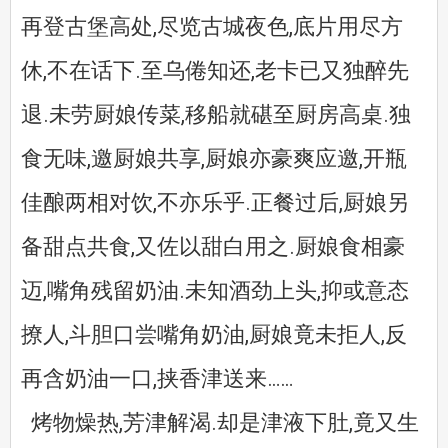
再登古堡高处,尽览古城夜色,底片用尽方
休,不在话下.至乌倦知还,老卡已又独醉先
退.未劳厨娘传菜,移船就碪至厨房高桌.独
食无味,邀厨娘共享,厨娘亦豪爽应邀,开瓶
佳酿两相对饮,不亦乐乎.正餐过后,厨娘另
备甜点共食,又佐以甜白用之.厨娘食相豪
迈,嘴角残留奶油.未知酒劲上头,抑或意态
撩人,斗胆口尝嘴角奶油,厨娘竟未拒人,反
再含奶油一口,挟香津送来……
烤物燥热,芳津解渴.却是津液下肚,竟又生