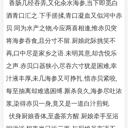
香肠几经吞弄,又化汆水海参,当下即觅白
酒青口汇之.下手搓揉,青口凝血又似河中赤
贝.同为水产之物,今应两喜相逢,惟赤贝突
将海参吞食,且分寸不留.厨娘此际挑笑不
再,口中尽是家乡之语.未明其意,却含悦乐
之声.赤贝口器狭小,尽吞六寸犹是困难,幸
汁液丰厚,未几海参又可挣扎.惜赤贝紧咬,
每至抽离却难逃困缚.厮杀良久,海参尽吐浓
浆,染得赤贝一身,竟又是一道白汁煎蚝.
伏身厨娘香体,至盏茶方醒.厨娘牵手至浴