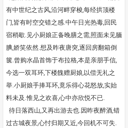
有中世纪之古风,沿河畔穿梭,每经拱顶楼
门,皆有时空交错之感.中午日光热毒,回民
宿稍歇.见小厨娘正备晚膳之需,照面未见腼
腆,娇笑依然.想及昨夜唐突,逐回房翻箱倒
箧.曾购水晶首饰于布拉格,本是亲朋手信,
今选一双耳环,下楼餽赠厨娘,以偿无礼之
举.小厨娘手捧耳环,竟乐得心花怒放,实始
料未及.惟见之欢喜,心中亦欣悦不已.
待日落西山,又再出游去也.因昨夜醉酒,错
过古城夜景,心忖归期又近,今回机不可失.