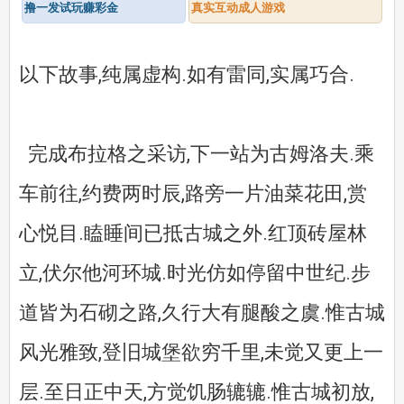
撸一发试玩赚彩金
真实互动成人游戏
以下故事,纯属虚构.如有雷同,实属巧合.
完成布拉格之采访,下一站为古姆洛夫.乘
车前往,约费两时辰,路旁一片油菜花田,赏
心悦目.瞌睡间已抵古城之外.红顶砖屋林
立,伏尔他河环城.时光仿如停留中世纪.步
道皆为石砌之路,久行大有腿酸之虞.惟古城
风光雅致,登旧城堡欲穷千里,未觉又更上一
层.至日正中天,方觉饥肠辘辘.惟古城初放,