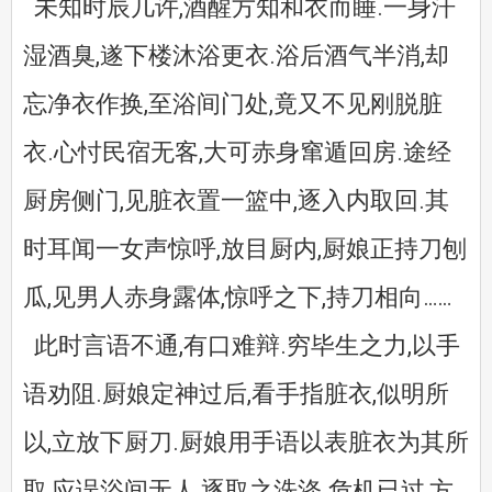
未知时辰几许,酒醒方知和衣而睡.一身汗
湿酒臭,遂下楼沐浴更衣.浴后酒气半消,却
忘净衣作换,至浴间门处,竟又不见刚脱脏
衣.心忖民宿无客,大可赤身窜遁回房.途经
厨房侧门,见脏衣置一篮中,逐入内取回.其
时耳闻一女声惊呼,放目厨内,厨娘正持刀刨
瓜,见男人赤身露体,惊呼之下,持刀相向……
此时言语不通,有口难辩.穷毕生之力,以手
语劝阻.厨娘定神过后,看手指脏衣,似明所
以,立放下厨刀.厨娘用手语以表脏衣为其所
取,应误浴间无人,逐取之洗涤.危机已过,方