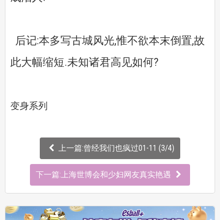
后记:本多写古城风光,惟不欲本末倒置,故
此大幅缩短.未知诸君高见如何?
变身系列
上一篇:曾经我们也疯过01-11 (3/4)
下一篇:上海世博会和少妇网友真实艳遇