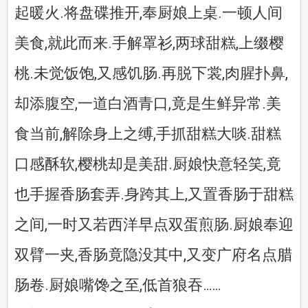
起暖火.将盘碟推开,奉厨娘上桌.一顿人间
美食,就此而来.手解罩衫,两球甜糕,上缀樱
桃.未觉饭饱,又感饥肠.再脱下裳,肉腥扑鼻,
却添腹空,一道白酒青口,竟是生鲜异常.美
食当前,解除身上之缚,手抓甜糕大啖.甜糕
口感酥软,樱桃却是美甜.厨娘快意轻笑,竟
也手握香肠套弄.身跨其上,又置香肠于甜糕
之间,一时又若西洋早点双蛋煎肠.厨娘奉迎
双臂一夹,香肠竟隐没其中,又变广府名点腊
肠卷.厨娘嘴馋之至,低首狼吞……