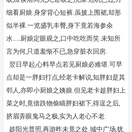
细看厨娘.身穿背心短裤.虽披上围裙,却形
似半裸.一览盛乳丰臀,身下竟若海参汆
水……厨娘定眼观之,口中吃吃而笑.未知所
言为何,只道羞惭不已,急穿脏衣回房.
翌日早起,心料早点若见厨娘必难堪.可早
点却是一胖妇打点,经老卡解说,知胖妇是其
邻人,亦即小厨娘之姨娘.但见老卡趁胖妇上
菜之时,竟借跌物偷瞄胖妇裙下,得逞之后,
挤眉弄眼鬼马之极,实为人老心不老.
趁阳光普照,再游昨未竟之处.城中广场,犹