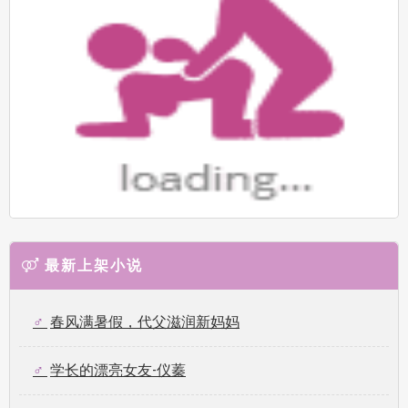
最新上架小说
春风满暑假，代父滋润新妈妈
学长的漂亮女友-仪蓁