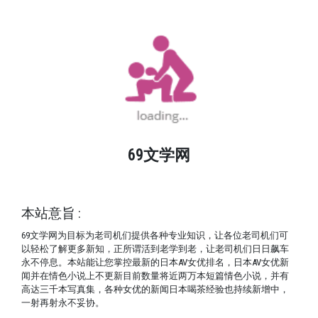
69文学网
© Copyright 2024
学海无涯。 69文学网让你涨姿势了
本站意旨 :
69文学网为目标为老司机们提供各种专业知识，让各位老司机们可
以轻松了解更多新知，正所谓活到老学到老，让老司机们日日飙车
永不停息。本站能让您掌控最新的日本AV女优排名，日本AV女优新
闻并在情色小说上不更新目前数量将近两万本短篇情色小说，并有
高达三千本写真集，各种女优的新闻日本喝茶经验也持续新增中，
一射再射永不妥协。