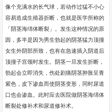
像个充满水的长气球，若动作过猛不小心
容易造成生殖器折断，也就是医学所称的
「阴茎海绵体断裂」。发生这种情况的原
因，多半是因为男生勃起的阴茎猛力顶撞
女生外阴部所致，也有在急速插入阴道后
顶撞子宫颈时发生。阴茎一旦发生折断，
勃起会立即消失，伤处剧痛阴茎肿胀呈青
紫色，皮下渗血而使阴茎变形，同时尿道
口也会渗血。此时应去医院做阴茎海绵体
断裂处修补术和尿道修补术。