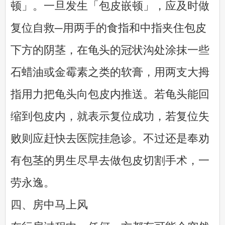
顿」。一旦发生「包皮嵌顿」，应及时做
复位自救─用两手的食指和中指夹住包皮
下方的阴茎，在龟头的冠状沟处涂抹一些
石蜡油或金霉素之类的软膏，用两支大拇
指用力把龟头向包皮内推送。若龟头能回
缩到包皮内，就表示复位成功，若复位失
败则应赶快去医院挂急诊。不过还是奉劝
有包茎的男生尽早去做包皮切割手术，一
劳永逸。
四、房中马上风