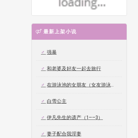
最新上架小说
强暴
和老婆及好友一起去旅行
在游泳池的女朋友（女友游泳时被强奸）
白雪公主
伊凡先生的遗产（1——3）
妻子配合我淫妻