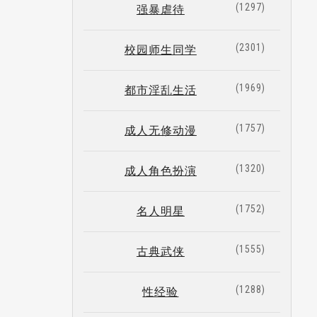
1297
强暴虐待
2301
校园师生同学
1969
都市淫乱生活
1757
成人无修动漫
1320
成人角色扮演
1752
名人明星
1555
古典武侠
1288
性经验