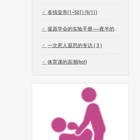
多情皇帝(1~501) (9/11)
援器学会的实验手册──夜半的破戒者
一次惹人遐思的专访 ( 3 )
体育课的高潮(hot)