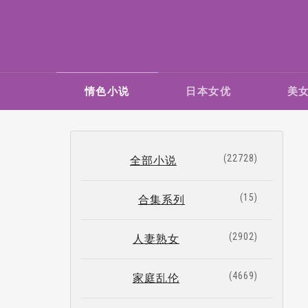
情色小说
日本女优
美
22728
全部小说
15
合集系列
2902
人妻熟女
4669
家庭乱伦