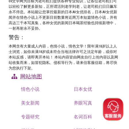
69文学网为目标为老司机们提供各种专业知识，让各位老司机们可
以轻松了解更多新知，正所谓活到老学到老，让老司机们日日飙车
永不停息。本站能让您掌控最新的日本AV女优排名，日本AV女优新
闻并在情色小说上不更新目前数量将近两万本短篇情色小说，并有
高达三千本写真集，各种女优的新闻日本喝茶经验也持续新增中，
一射再射永不妥协。
警告：
本网含有大量成人内容，色情小说，情色文学！限年满18岁以上人
士浏览，如你未满18岁或未符合当地法律许可之法定年龄，或你对
本站反感，请即离开本站！ 本站内容皆由网友自行上传内容以及网
站收集而来，如冒犯隐私、侵权等行为，请来信客服信箱，将尽快
为您执行下架。
网站地图
情色小说
日本女优
美女新闻
养眼写真
专题研究
名词百科