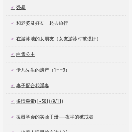
强暴
和老婆及好友一起去旅行
在游泳池的女朋友（女友游泳时被强奸）
白雪公主
伊凡先生的遗产（1——3）
妻子配合我淫妻
多情皇帝(1~501) (9/11)
援器学会的实验手册──夜半的破戒者