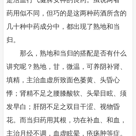
药用似不同，但巧的是这两种药酒所含的
几十种中药成分中，都出现了熟地和当
归。
那么，熟地和当归的搭配是否有什么
讲究呢？熟地，甘，微温，可养阴补肾、
填精，主治血虚所致面色萎黄、头昏心
悸；肾精不足之腰膝酸软、头晕目眩、须
发早白；肝阴不足之双目干涩、视物昏
花。而当归药用其根，功在补血、和血，
主治月经不调，血虚眩晕，疮疡肿等症。