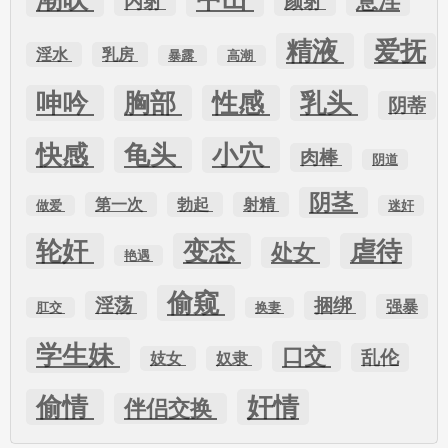
意淫
内射
颜射
精液
爱抚
淫水
乳房
暴露
高潮
呻吟
胸部
性感
乳头
阴蒂
快感
龟头
小穴
肉棒
阴道
阴茎
第一次
勃起
射精
做爱
迷奸
轮奸
变态
虐待
处女
艳遇
偷窥
淫荡
捆绑
强暴
肛交
换妻
学生妹
口交
乱伦
妓女
奴隶
偷情
奸情
伴侣交换