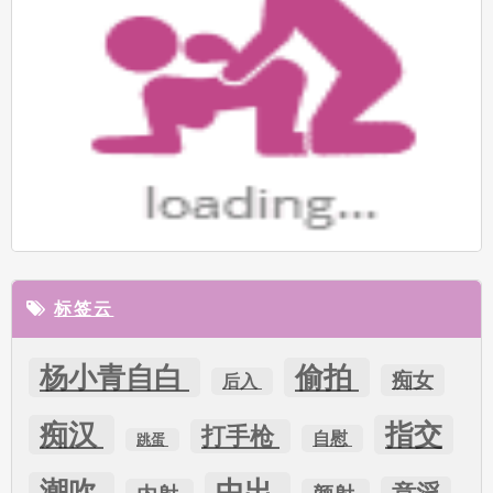
标签云
杨小青自白
偷拍
痴女
后入
痴汉
指交
打手枪
自慰
跳蛋
潮吹
中出