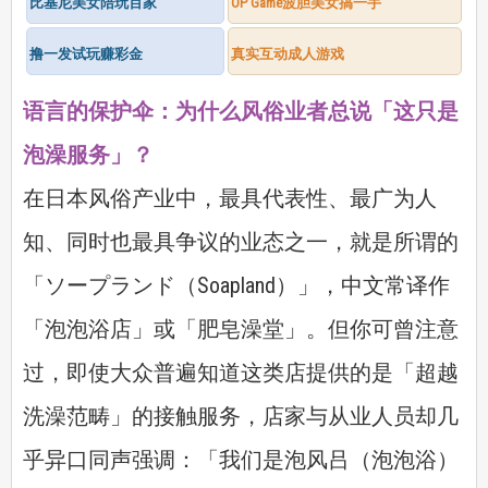
比基尼美女陪玩百家
OP Game波胆美女搞一手
撸一发试玩赚彩金
真实互动成人游戏
语言的保护伞：为什么风俗业者总说「这只是
泡澡服务」？
在日本风俗产业中，最具代表性、最广为人
知、同时也最具争议的业态之一，就是所谓的
「ソープランド（Soapland）」，中文常译作
「泡泡浴店」或「肥皂澡堂」。但你可曾注意
过，即使大众普遍知道这类店提供的是「超越
洗澡范畴」的接触服务，店家与从业人员却几
乎异口同声强调：「我们是泡风吕（泡泡浴）